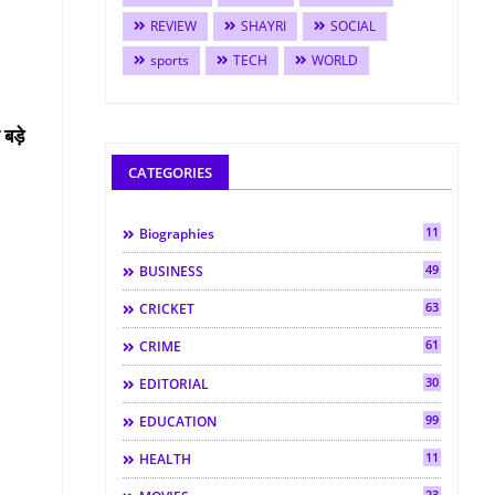
REVIEW
SHAYRI
SOCIAL
sports
TECH
WORLD
बड़े
CATEGORIES
11
Biographies
49
BUSINESS
63
CRICKET
61
CRIME
30
EDITORIAL
99
EDUCATION
11
HEALTH
23