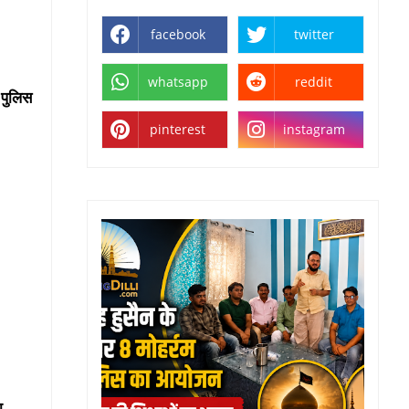
facebook
twitter
whatsapp
reddit
 पुलिस
pinterest
instagram
ा