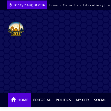
Friday 7 August 2026
Home
Contact Us
Editorial Policy | F
HOME
EDITORIAL
POLITICS
MY CITY
SOCIAL