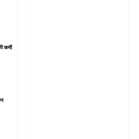
 की कमी
सन