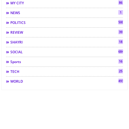
86
MY CITY
1
NEWS
500
POLITICS
39
REVIEW
18
SHAYRI
684
SOCIAL
16
Sports
25
TECH
493
WORLD