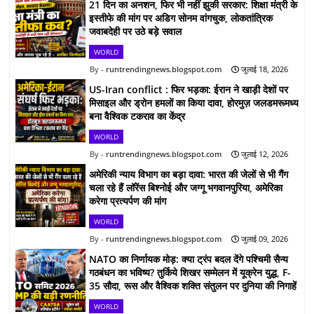
21 दिन का अनशन, फिर भी नहीं झुकी सरकार: शिक्षा मंत्री के
इस्तीफे की मांग पर अडिग सोनम वांगचुक, लोकतांत्रिक
जवाबदेही पर उठे बड़े सवाल
WORLD
runtrendingnews.blogspot.com
जुलाई 18, 2026
US-Iran conflict : फिर भड़का: ईरान ने खाड़ी देशों पर
मिसाइल और ड्रोन हमलों का किया दावा, होरमुज़ जलडमरूमध्य
बना वैश्विक टकराव का केंद्र
WORLD
runtrendingnews.blogspot.com
जुलाई 12, 2026
अमेरिकी न्याय विभाग का बड़ा दावा: भारत की जेलों से भी गैंग
चला रहे हैं लॉरेंस बिश्नोई और जग्गू भगवानपुरिया, अमेरिका
करेगा प्रत्यर्पण की मांग
WORLD
runtrendingnews.blogspot.com
जुलाई 09, 2026
NATO का निर्णायक मोड़: क्या ट्रंप बदल देंगे पश्चिमी सैन्य
गठबंधन का भविष्य? तुर्किये शिखर सम्मेलन में यूक्रेन युद्ध, F-
35 सौदा, रूस और वैश्विक शक्ति संतुलन पर दुनिया की निगाहें
WORLD