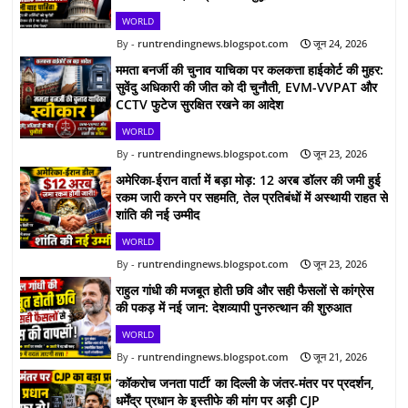
WORLD
runtrendingnews.blogspot.com
जून 24, 2026
ममता बनर्जी की चुनाव याचिका पर कलकत्ता हाईकोर्ट की मुहर:
सुवेंदु अधिकारी की जीत को दी चुनौती, EVM-VVPAT और
CCTV फुटेज सुरक्षित रखने का आदेश
WORLD
runtrendingnews.blogspot.com
जून 23, 2026
अमेरिका-ईरान वार्ता में बड़ा मोड़: 12 अरब डॉलर की जमी हुई
रकम जारी करने पर सहमति, तेल प्रतिबंधों में अस्थायी राहत से
शांति की नई उम्मीद
WORLD
runtrendingnews.blogspot.com
जून 23, 2026
राहुल गांधी की मजबूत होती छवि और सही फैसलों से कांग्रेस
की पकड़ में नई जान: देशव्यापी पुनरुत्थान की शुरुआत
WORLD
runtrendingnews.blogspot.com
जून 21, 2026
‘कॉकरोच जनता पार्टी’ का दिल्ली के जंतर-मंतर पर प्रदर्शन,
धर्मेंद्र प्रधान के इस्तीफे की मांग पर अड़ी CJP