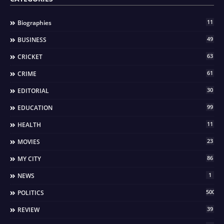
11
Biographies
49
BUSINESS
63
CRICKET
61
CRIME
30
EDITORIAL
99
EDUCATION
11
HEALTH
23
MOVIES
86
MY CITY
1
NEWS
500
POLITICS
39
REVIEW