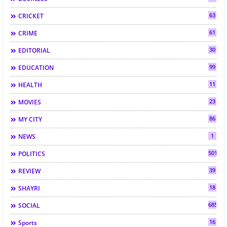
63
CRICKET
61
CRIME
30
EDITORIAL
99
EDUCATION
11
HEALTH
23
MOVIES
86
MY CITY
1
NEWS
501
POLITICS
39
REVIEW
18
SHAYRI
685
SOCIAL
16
Sports