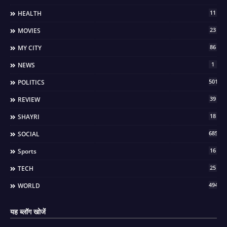
11
HEALTH
23
MOVIES
86
MY CITY
1
NEWS
501
POLITICS
39
REVIEW
18
SHAYRI
685
SOCIAL
16
Sports
25
TECH
494
WORLD
यह ब्लॉग खोजें