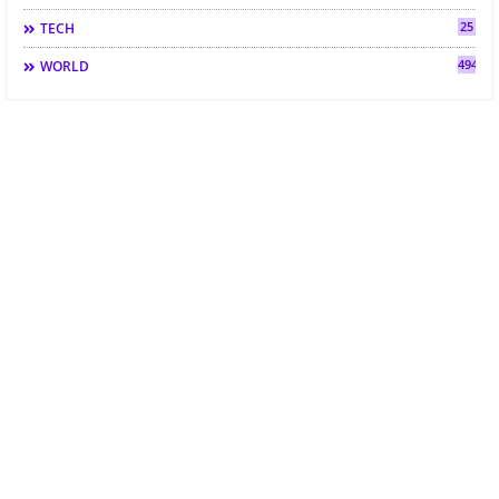
25
TECH
494
WORLD