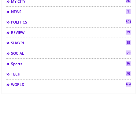
86
MY CITY
1
NEWS
501
POLITICS
39
REVIEW
18
SHAYRI
685
SOCIAL
16
Sports
25
TECH
494
WORLD